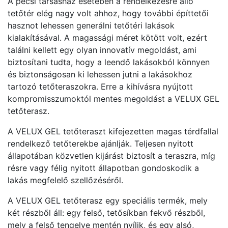
A pécsi társasház esetében a rendelkezésre álló
tetőtér elég nagy volt ahhoz, hogy további építtetői
hasznot lehessen generálni tetőtéri lakások
kialakításával. A magassági méret kötött volt, ezért
találni kellett egy olyan innovatív megoldást, ami
biztosítani tudta, hogy a leendő lakásokból könnyen
és biztonságosan ki lehessen jutni a lakásokhoz
tartozó tetőteraszokra. Erre a kihívásra nyújtott
kompromisszumoktól mentes megoldást a VELUX GEL
tetőterasz.
A VELUX GEL tetőteraszt kifejezetten magas térdfallal
rendelkező tetőterekbe ajánlják. Teljesen nyitott
állapotában közvetlen kijárást biztosít a teraszra, míg
résre vagy félig nyitott állapotban gondoskodik a
lakás megfelelő szellőzéséről.
A VELUX GEL tetőterasz egy speciális termék, mely
két részből áll: egy felső, tetősíkban fekvő részből,
mely a felső tengelye mentén nyílik, és egy alsó,