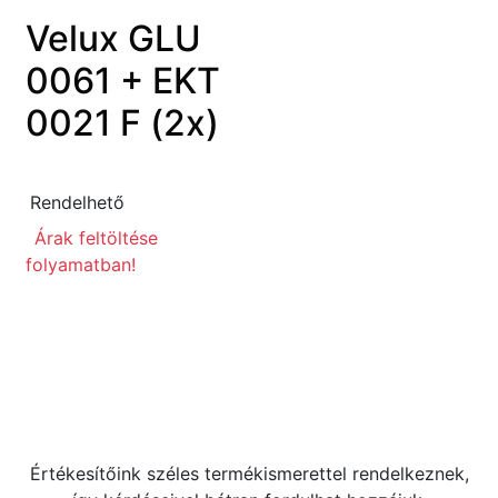
Velux GLU
0061 + EKT
0021 F (2x)
Rendelhető
Árak feltöltése
folyamatban!
Kérdése van?
+36 70 533 3000
webshop [kukac] gras.hu
Értékesítőink széles termékismerettel rendelkeznek,