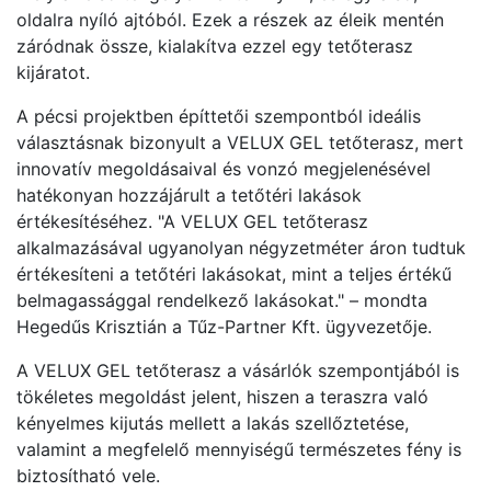
oldalra nyíló ajtóból. Ezek a részek az éleik mentén
záródnak össze, kialakítva ezzel egy tetőterasz
kijáratot.
A pécsi projektben építtetői szempontból ideális
választásnak bizonyult a VELUX GEL tetőterasz, mert
innovatív megoldásaival és vonzó megjelenésével
hatékonyan hozzájárult a tetőtéri lakások
értékesítéséhez. "A VELUX GEL tetőterasz
alkalmazásával ugyanolyan négyzetméter áron tudtuk
értékesíteni a tetőtéri lakásokat, mint a teljes értékű
belmagassággal rendelkező lakásokat." – mondta
Hegedűs Krisztián a Tűz-Partner Kft. ügyvezetője.
A VELUX GEL tetőterasz a vásárlók szempontjából is
tökéletes megoldást jelent, hiszen a teraszra való
kényelmes kijutás mellett a lakás szellőztetése,
valamint a megfelelő mennyiségű természetes fény is
biztosítható vele.