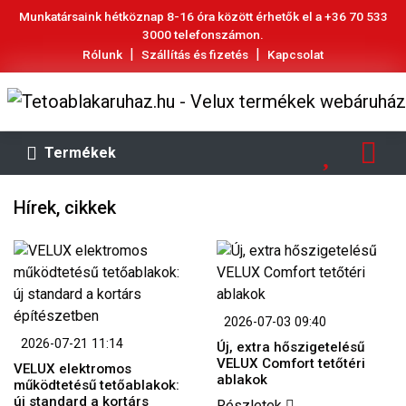
Munkatársaink hétköznap 8-16 óra között érhetők el a
+36 70 533
3000
telefonszámon.
|
|
Rólunk
Szállítás és fizetés
Kapcsolat
Termékek
Hírek, cikkek
2026-07-03 09:40
2026-07-21 11:14
Új, extra hőszigetelésű
VELUX Comfort tetőtéri
VELUX elektromos
ablakok
működtetésű tetőablakok:
új standard a kortárs
Részletek