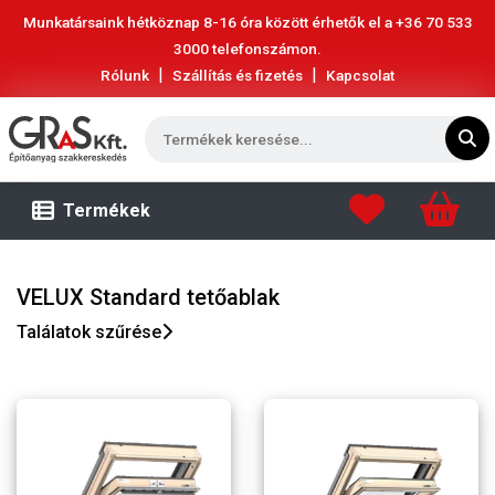
Munkatársaink hétköznap 8-16 óra között érhetők el a
+36 70 533
3000
telefonszámon.
|
|
Rólunk
Szállítás és fizetés
Kapcsolat
Termékek
VELUX Standard tetőablak
Találatok szűrése