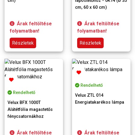
cm)
lapostetőhöz - 0K14 (Ø 35
cm, 60 x 60 cm)
Árak feltöltése
Árak feltöltése
folyamatban!
folyamatban!
Részletek
Részletek
Rendelhető
Rendelhető
Velux ZTL 014
Energiatakarékos lámpa
Velux BFX 1000T
Alátétfólia magastetős
fénycsatornákhoz
Árak feltöltése
Árak feltöltése