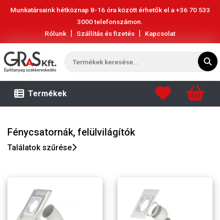
Munkatársaink hétköznap 8-16 óra között érhetők el a
+36 70 533
3000
telefonszámon.
|
|
Rólunk
Szállítás és fizetés
Kapcsolat
Termékek
Fénycsatornák, felülvilágítók
Találatok szűrése