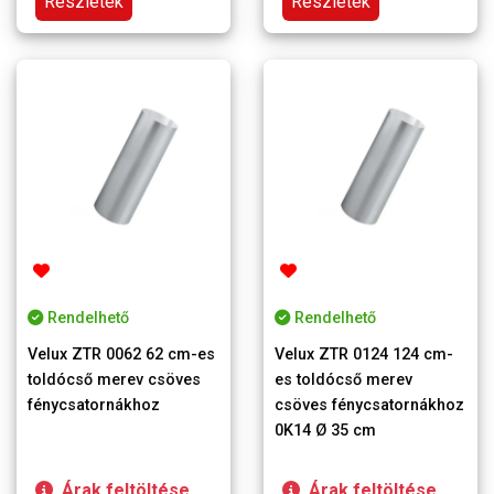
Részletek
Részletek
Rendelhető
Rendelhető
Velux ZTR 0062 62 cm-es
Velux ZTR 0124 124 cm-
toldócső merev csöves
es toldócső merev
fénycsatornákhoz
csöves fénycsatornákhoz
0K14 Ø 35 cm
Árak feltöltése
Árak feltöltése