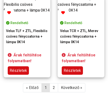
Rendelhető
Rendelhető
Velux TLF + ZTL, Flexibilis
Velux TCR + ZTL, Merev
csöves fénycsatorna +
csöves fénycsatorna +
lámpa 0K14
lámpa 0K14
Árak feltöltése
Árak feltöltése
folyamatban!
folyamatban!
Részletek
Részletek
« Előző
1
2
Következő »