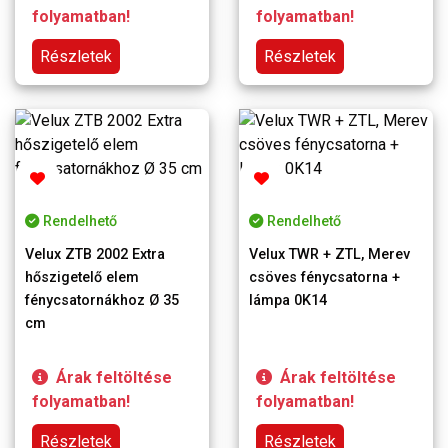
folyamatban!
folyamatban!
Részletek
Részletek
Rendelhető
Rendelhető
Velux ZTB 2002 Extra
Velux TWR + ZTL, Merev
hőszigetelő elem
csöves fénycsatorna +
fénycsatornákhoz Ø 35
lámpa 0K14
cm
Árak feltöltése
Árak feltöltése
folyamatban!
folyamatban!
Részletek
Részletek