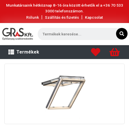
Munkatársaink hétköznap 8-16 óra között érhetők el a
+36 70 533
3000
telefonszámon.
|
|
Rólunk
Szállítás és fizetés
Kapcsolat
Termékek