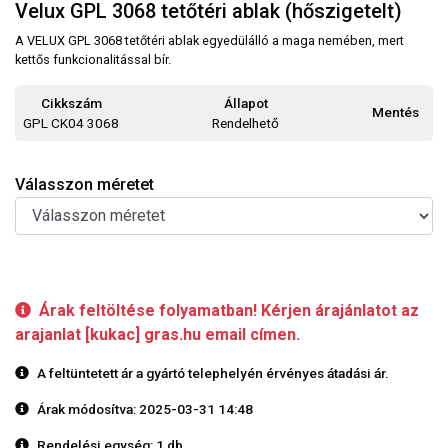
Velux GPL 3068 tetőtéri ablak (hőszigetelt)
A VELUX GPL 3068 tetőtéri ablak egyedülálló a maga nemében, mert
kettős funkcionalitással bír.
Cikkszám
Állapot
Mentés
GPL CK04 3068
Rendelhető
Válasszon méretet
Árak feltöltése folyamatban! Kérjen árajánlatot az
arajanlat [kukac] gras.hu email címen.
A feltüntetett ár a gyártó telephelyén érvényes átadási ár.
Árak módosítva: 2025-03-31 14:48
Rendelési egység:
1 db