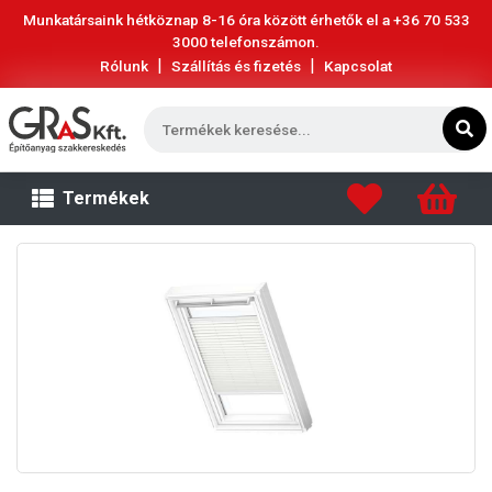
Munkatársaink hétköznap 8-16 óra között érhetők el a
+36 70 533
3000
telefonszámon.
|
|
Rólunk
Szállítás és fizetés
Kapcsolat
Termékek