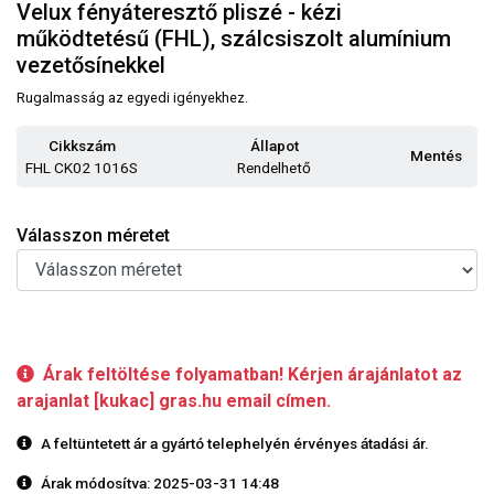
Velux fényáteresztő pliszé - kézi
működtetésű (FHL), szálcsiszolt alumínium
vezetősínekkel
Rugalmasság az egyedi igényekhez.
Cikkszám
Állapot
Mentés
FHL CK02 1016S
Rendelhető
Válasszon méretet
Árak feltöltése folyamatban! Kérjen árajánlatot az
arajanlat [kukac] gras.hu email címen.
A feltüntetett ár a gyártó telephelyén érvényes átadási ár.
Árak módosítva: 2025-03-31 14:48