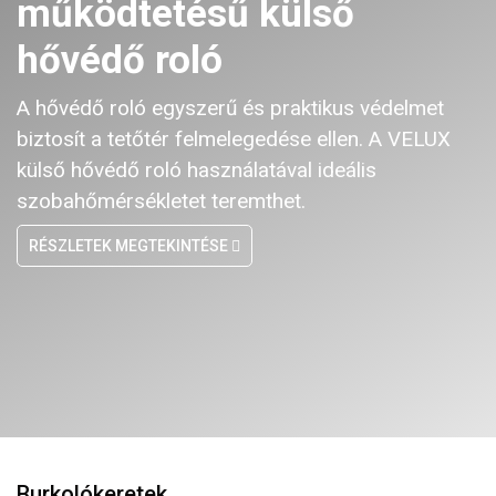
működtetésű külső
hővédő roló
A hővédő roló egyszerű és praktikus védelmet
biztosít a tetőtér felmelegedése ellen. A VELUX
külső hővédő roló használatával ideális
szobahőmérsékletet teremthet.
RÉSZLETEK MEGTEKINTÉSE
Burkolókeretek