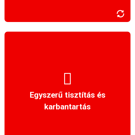
Minden VELUX árnyékoló típus
szövet/vászon anyagát örök életre
terveznek. Rendeltetésszerű használat
során nem károsodhatnak, az idő múlásával
Egyszerű tisztítás és
azonban porosak, esetleg sárosak lehetnek.
karbantartás
Tisztításuk, ápolásuk egyszerű.