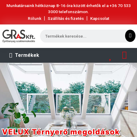
Munkatársaink hétköznap 8-16 óra között érhetők el a
+36 70 533
3000
telefonszámon.
|
|
Rólunk
Szállítás és fizetés
Kapcsolat
Termékek