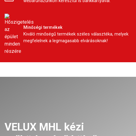
webáruházunkon keresztül is bankkártyával.
Minőségi termékek
Kiváló minőségű termékek széles választéka, melyek
megfelelnek a legmagasabb elvárásoknak!
VELUX MHL kézi